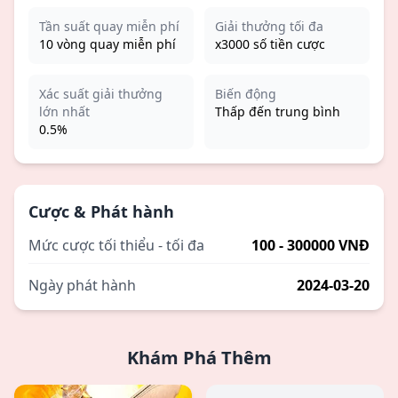
Tần suất quay miễn phí
Giải thưởng tối đa
10 vòng quay miễn phí
x3000 số tiền cược
Xác suất giải thưởng
Biến động
lớn nhất
Thấp đến trung bình
0.5%
Cược & Phát hành
Mức cược tối thiểu - tối đa
100 - 300000 VNĐ
Ngày phát hành
2024-03-20
Khám Phá Thêm