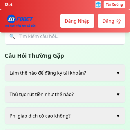
🌐
f8et
Tải Xuống
Đăng Nhập
Đăng Ký
🔍
Câu Hỏi Thường Gặp
Làm thế nào để đăng ký tài khoản?
▼
Thủ tục rút tiền như thế nào?
▼
Phí giao dịch có cao không?
▼